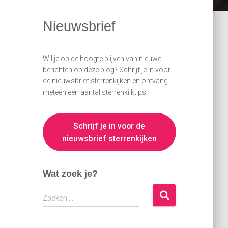
Nieuwsbrief
Wil je op de hoogte blijven van nieuwe
berichten op deze blog? Schrijf je in voor
de nieuwsbrief sterrenkijken en ontvang
meteen een aantal sterrenkijktips.
Schrijf je in voor de
nieuwsbrief sterrenkijken
Wat zoek je?
Z
Zoeken …
o
e
k