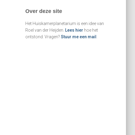
e
Over deze site
n
n
Het Huiskamerplanetarium is een idee van
a
Roel van der Heijden.
Lees hier
hoe het
a
ontstond. Vragen?
Stuur me een mail
.
r
: