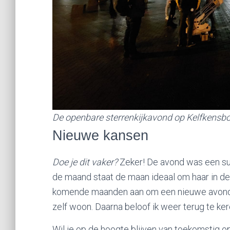
De openbare sterrenkijkavond op Kelfkensb
Nieuwe kansen
Doe je dit vaker?
Zeker! De avond was een su
de maand staat de maan ideaal om haar in de 
komende maanden aan om een nieuwe avond te
zelf woon. Daarna beloof ik weer terug te ke
Wil je op de hoogte blijven van toekomstig o