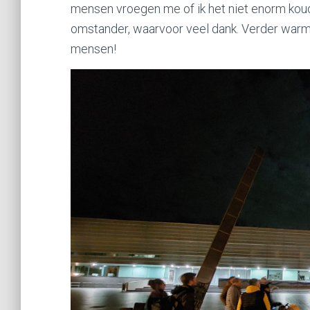
mensen vroegen me of ik het niet enorm koud
omstander, waarvoor veel dank. Verder warm
mensen!