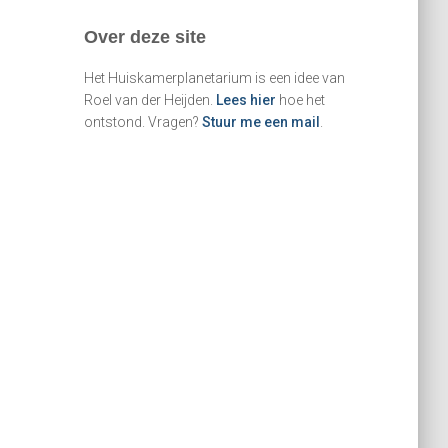
e
Over deze site
n
n
Het Huiskamerplanetarium is een idee van
a
Roel van der Heijden.
Lees hier
hoe het
a
ontstond. Vragen?
Stuur me een mail
.
r
: