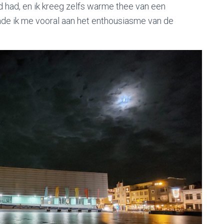
 had, en ik kreeg zelfs warme thee van een
de ik me vooral aan het enthousiasme van de