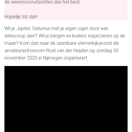
de weersvooruitzichten dan het best.
Hopelijk tot dan!
Wil je Jupiter, Saturnus met je eigen ogen door een
telescoop zien? Wil je bergen en kraters inspecteren op de
maan? Kom dan naar de openbare sterrenkijkavond die
amateurastronoom Roel van der Heijden op zondag 30
november 2025 in Nijmegen organiseert.