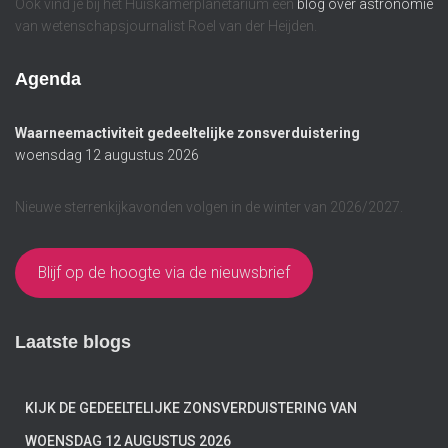
Ook vind je bij het Huiskamerplanetarium een
blog over astronomie
van wetenschapsjournalist Roel van der Heijden.
Agenda
Waarneemactiviteit gedeeltelijke zonsverduistering
woensdag 12 augustus 2026
Nieuwe sterrenkijkavonden volgen in de winter van 2026/2027.
Blijf op de hoogte via de nieuwsbrief
Laatste blogs
KIJK DE GEDEELTELIJKE ZONSVERDUISTERING VAN
WOENSDAG 12 AUGUSTUS 2026