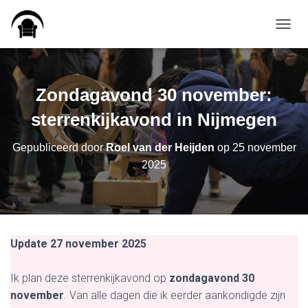
TOGGL
Zondagavond 30 november:
sterrenkijkavond in Nijmegen
Gepubliceerd door
Roel van der Heijden
op
25 november
2025
Update 27 november 2025
Ik plan deze sterrenkijkavond op
zondagavond 30
november
. Van alle dagen die ik eerder aankondigde zijn