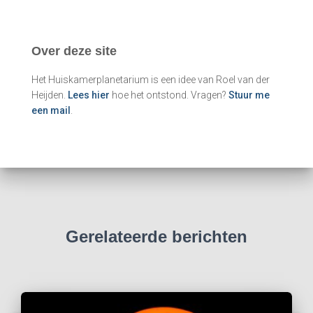
e
k
e
Over deze site
n
n
Het Huiskamerplanetarium is een idee van Roel van der
a
Heijden.
Lees hier
hoe het ontstond. Vragen?
Stuur me
a
een mail
.
r
:
Gerelateerde berichten