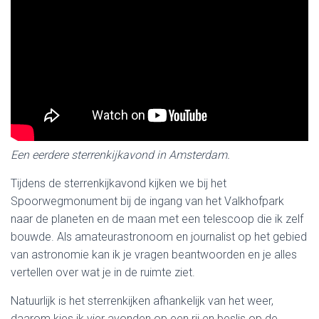
Een eerdere sterrenkijkavond in Amsterdam.
Tijdens de sterrenkijkavond kijken we bij het
Spoorwegmonument bij de ingang van het Valkhofpark
naar de planeten en de maan met een telescoop die ik zelf
bouwde. Als amateurastronoom en journalist op het gebied
van astronomie kan ik je vragen beantwoorden en je alles
vertellen over wat je in de ruimte ziet.
Natuurlijk is het sterrenkijken afhankelijk van het weer,
daarom kies ik vier avonden op een rij en beslis op de