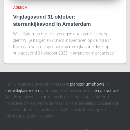
AGENDA
Vrijdagavond 31 oktober:
sterrenkijkavond in Amsterdam
Wil je Saturnus met je eigen ogen door een telescoop
zien? Wil je bergen en kraters inspecteren op de maan?
Kom dan naar de openbare sterrenkijkavond die ik op
vrijdagavond 31 oktober 2025 in Amsterdam organiseer.
Het Huiskamerplanetarium verzorgt
planetariumshows
en
sterrenkijkavonden
voor thuis, voor evenementen
en op school
.
Aan de hand van een groot beeld dat ik op je eigen plafond
projecteer of - als het helder weer is - met een telescoop leer ik je
alles over de sterrenbeelden, planeten en de Melkweg. Het
universum ligt aan je voeten!