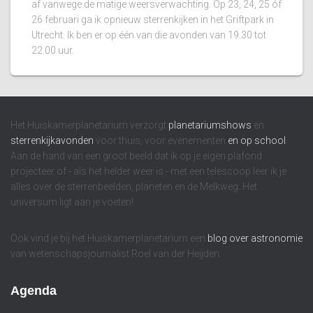
af vanwege de matige weersverwachting. Op 23, 24, 25 óf
26 februari ga ik opnieuw sterrenkijken in het Griftpark in
Utrecht. Ik ben er op één van die avonden van 19.30 tot
22.00 uur.
Het Huiskamerplanetarium verzorgt
planetariumshows
en
sterrenkijkavonden
voor thuis, voor evenementen
en op school
.
Aan de hand van een groot beeld dat ik op je eigen plafond
projecteer of - als het helder weer is - met een telescoop leer ik je
alles over de sterrenbeelden, planeten en de Melkweg. Het
universum ligt aan je voeten!
Ook vind je bij het Huiskamerplanetarium een
blog over astronomie
van wetenschapsjournalist Roel van der Heijden.
Agenda