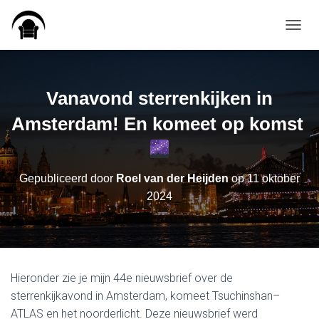
TOGGL
Vanavond sterrenkijken in
Amsterdam! En komeet op komst
Gepubliceerd door
Roel van der Heijden
op
11 oktober
2024
Hieronder zie je mijn 44e nieuwsbrief over de
sterrenkijkavond in Amsterdam, komeet Tsuchinshan–
ATLAS en het noorderlicht. Deze nieuwsbrief werd