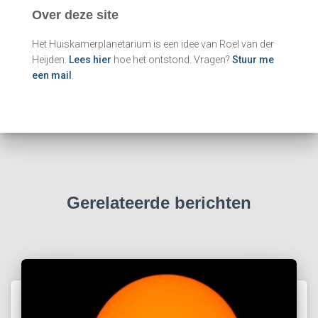
e
Over deze site
n
n
Het Huiskamerplanetarium is een idee van Roel van der
a
Heijden.
Lees hier
hoe het ontstond. Vragen?
Stuur me
a
een mail
.
r
:
Gerelateerde berichten