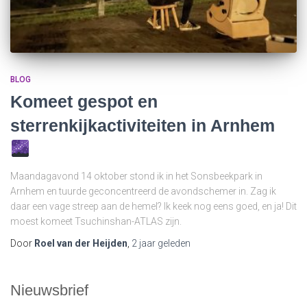
BLOG
Komeet gespot en
sterrenkijkactiviteiten in Arnhem
Maandagavond 14 oktober stond ik in het Sonsbeekpark in
Arnhem en tuurde geconcentreerd de avondschemer in. Zag ik
daar een vage streep aan de hemel? Ik keek nog eens goed, en ja! Dit
moest komeet Tsuchinshan-ATLAS zijn.
Door
Roel van der Heijden
,
2 jaar
geleden
Nieuwsbrief