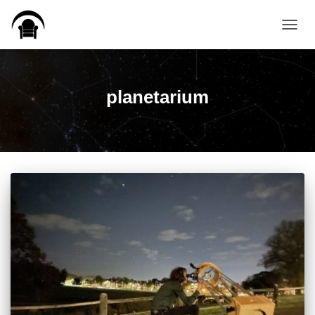
TOGGL
planetarium