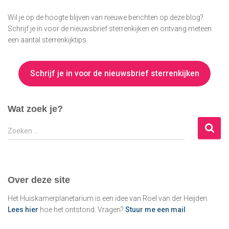
Wil je op de hoogte blijven van nieuwe berichten op deze blog?
Schrijf je in voor de nieuwsbrief sterrenkijken en ontvang meteen
een aantal sterrenkijktips.
Schrijf je in voor de nieuwsbrief sterrenkijken
Wat zoek je?
Z
Zoeken …
o
e
k
e
Over deze site
n
n
Het Huiskamerplanetarium is een idee van Roel van der Heijden.
a
Lees hier
hoe het ontstond. Vragen?
Stuur me een mail
.
a
r