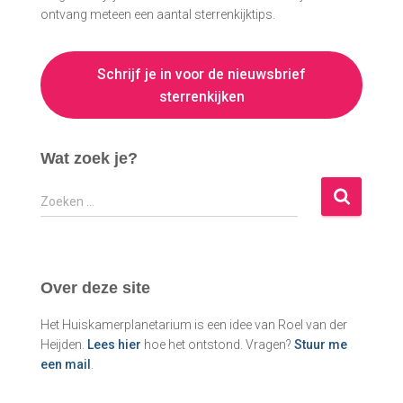
ontvang meteen een aantal sterrenkijktips.
Schrijf je in voor de nieuwsbrief
sterrenkijken
Wat zoek je?
Z
Zoeken …
o
e
k
e
Over deze site
n
n
Het Huiskamerplanetarium is een idee van Roel van der
a
Heijden.
Lees hier
hoe het ontstond. Vragen?
Stuur me
a
een mail
.
r
: