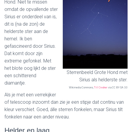
Hond. Niet te missen
omdat de opvallende ster
Sirius er onderdeel van is,
dit is (na de zon) de
helderste ster aan de
hemel. Ik ben
gefascineerd door Sirius.
Dat komt door zijn
extreme gefonkel. Met
het blote oog lijkt de ster
Sterrenbeeld Grote Hond met
een schitterend
Sirius als helderste ster.
diamantje.
Wikimedia Commons,
Till Credner
via CC BY-SA 3.0
Als je met een verrekijker
of telescoop inzoomt dan zie je een stipje dat continu van
kleur verschiet. Goed, álle sterren fonkelen, maar Sirius tilt
fonkelen naar een ander niveau.
Helder en laag