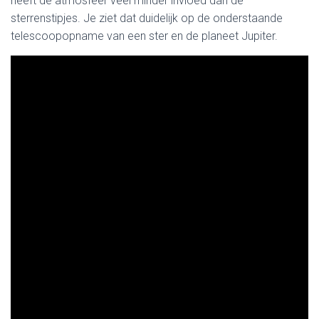
heeft de atmosfeer veel minder invloed dan de
sterrenstipjes. Je ziet dat duidelijk op de onderstaande
telescoopopname van een ster en de planeet Jupiter.