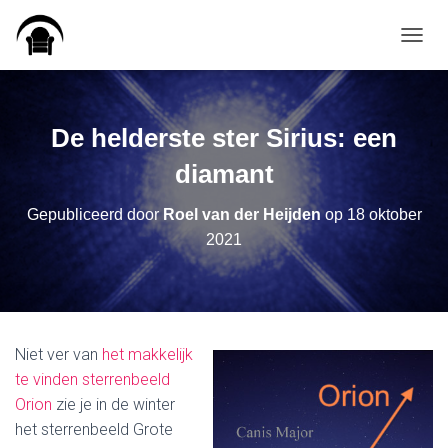
TOGGL
De helderste ster Sirius: een
diamant
Gepubliceerd door
Roel van der Heijden
op
18 oktober
2021
Niet ver van
het makkelijk
te vinden sterrenbeeld
Orion
zie je in de winter
het sterrenbeeld Grote