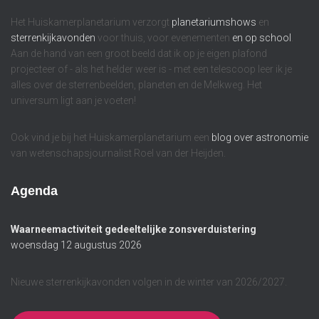
Het Huiskamerplanetarium verzorgt
planetariumshows
en
sterrenkijkavonden
voor thuis, voor evenementen
en op school
.
Aan de hand van een groot beeld dat ik op je eigen plafond
projecteer of - als het helder weer is - met een telescoop leer ik je
alles over de sterrenbeelden, planeten en de Melkweg. Het
universum ligt aan je voeten!
Ook vind je bij het Huiskamerplanetarium een
blog over astronomie
van wetenschapsjournalist Roel van der Heijden.
Agenda
Waarneemactiviteit gedeeltelijke zonsverduistering
woensdag 12 augustus 2026
Nieuwe sterrenkijkavonden volgen in de winter van 2026/2027.