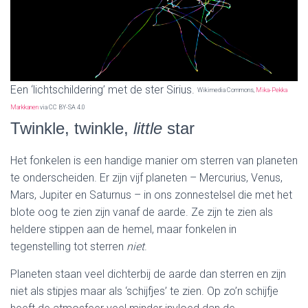
Een ‘lichtschildering’ met de ster Sirius.
Wikimedia Commons,
Mika-Pekka
Markkanen
via CC BY-SA 4.0
Twinkle, twinkle,
little
star
Het fonkelen is een handige manier om sterren van planeten
te onderscheiden. Er zijn vijf planeten – Mercurius, Venus,
Mars, Jupiter en Saturnus – in ons zonnestelsel die met het
blote oog te zien zijn vanaf de aarde. Ze zijn te zien als
heldere stippen aan de hemel, maar fonkelen in
tegenstelling tot sterren
niet
.
Planeten staan veel dichterbij de aarde dan sterren en zijn
niet als stipjes maar als ‘schijfjes’ te zien. Op zo’n schijfje