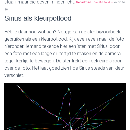
staan, maar die geven minder licht.
NASA/ESA/H. Bond/M. Barstow
via CC BY
3.0
Sirius als kleurpotlood
Héb je daar nog wat aan? Nou, je kan de ster bijvoorbeeld
gebruiken als een kleurpotlood! Kijk even even naar de foto
hieronder. Iemand tekende hier een ‘ster’ met Sirius, door
een foto met een lange sluitertijd te maken en de camera
tegelijkertijd te bewegen. De ster trekt een gekleurd spoor
over de foto. Het laat goed zien hoe Sirius steeds van kleur
verschiet.