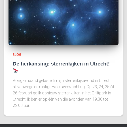
BLOG
De herkansing: sterrenkijken in Utrecht!
Vorige maand gelaste ik mijn sterrenkijkavond in Utrecht
af vanwege de matige weersverwachting. Op 23, 24, 25 óf
26 februari ga ik opnieuw sterrenkijken in het Griftpark in
Utrecht. Ik ben er op één van die avonden van 19.30 tot
22.00 uur.