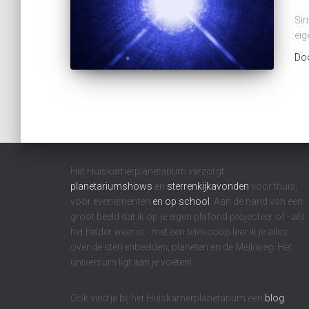
Sir
eig
Do
Het Huiskamerplanetarium verzorgt
planetariumshows
en
sterrenkijkavonden
voor thuis,
voor evenementen
en op school
. Aan de hand van een
groot beeld dat ik op je eigen plafond projecteer of - als
het helder weer is - met een telescoop leer ik je alles
over de sterrenbeelden, planeten en de Melkweg. Het
universum ligt aan je voeten!
Ook vind je bij het Huiskamerplanetarium een
blog