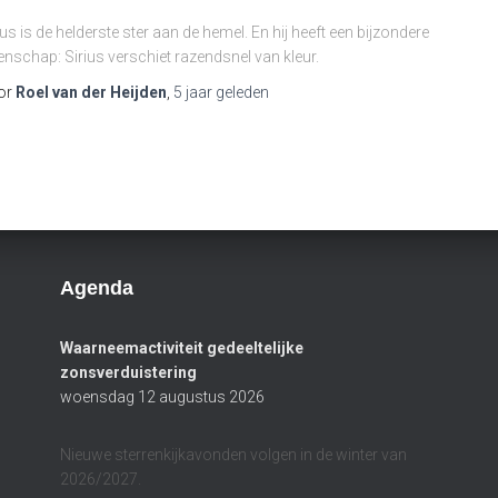
ius is de helderste ster aan de hemel. En hij heeft een bijzondere
enschap: Sirius verschiet razendsnel van kleur.
or
Roel van der Heijden
,
5 jaar
geleden
Agenda
Waarneemactiviteit gedeeltelijke
zonsverduistering
woensdag 12 augustus 2026
Nieuwe sterrenkijkavonden volgen in de winter van
2026/2027.