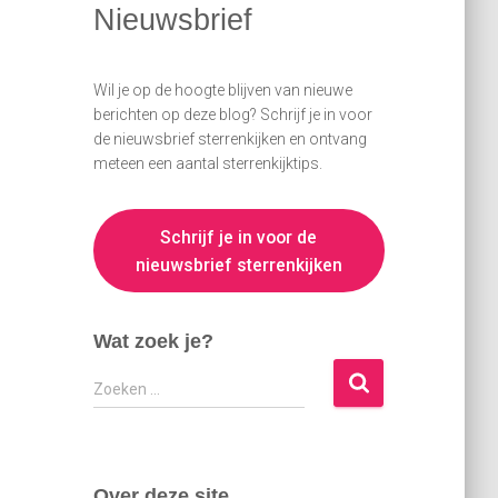
Nieuwsbrief
Wil je op de hoogte blijven van nieuwe
berichten op deze blog? Schrijf je in voor
de nieuwsbrief sterrenkijken en ontvang
meteen een aantal sterrenkijktips.
Schrijf je in voor de
nieuwsbrief sterrenkijken
Wat zoek je?
Z
Zoeken …
o
e
k
e
Over deze site