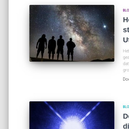
BL
H
s
U
Het
gea
dat
gro
Do
BL
D
d