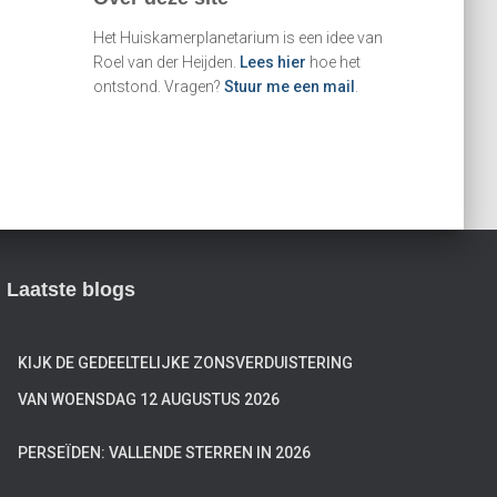
n
n
Het Huiskamerplanetarium is een idee van
a
Roel van der Heijden.
Lees hier
hoe het
a
ontstond. Vragen?
Stuur me een mail
.
r
:
Laatste blogs
KIJK DE GEDEELTELIJKE ZONSVERDUISTERING
VAN WOENSDAG 12 AUGUSTUS 2026
PERSEÏDEN: VALLENDE STERREN IN 2026