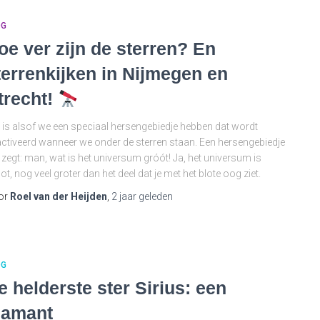
OG
oe ver zijn de sterren? En
terrenkijken in Nijmegen en
trecht!
 is alsof we een speciaal hersengebiedje hebben dat wordt
ctiveerd wanneer we onder de sterren staan. Een hersengebiedje
 zegt: man, wat is het universum gróót! Ja, het universum is
ot, nog veel groter dan het deel dat je met het blote oog ziet.
or
Roel van der Heijden
,
2 jaar
geleden
OG
e helderste ster Sirius: een
iamant